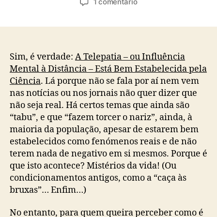
em
1 comentário
artigo
artigo
A
Telepatia
Está
Bem
Estabelecida
Sim, é verdade:
A Telepatia – ou Influência
pela
Mental à Distância – Está Bem Estabelecida pela
Ciência
Ciência
. Lá porque não se fala por aí nem vem
–
nas notícias ou nos jornais não quer dizer que
Então
não seja real. Há certos temas que ainda são
Porque
“tabu”, e que “fazem torcer o nariz”, ainda, à
Não
maioria da população, apesar de estarem bem
A
Reconhecemos
estabelecidos como fenómenos reais e de não
Ou
terem nada de negativo em si mesmos. Porque é
Discutimos?
que isto acontece? Mistérios da vida! (Ou
condicionamentos antigos, como a “caça às
bruxas”… Enfim…)
No entanto, para quem queira perceber como é