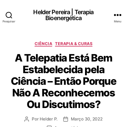
Helder Pereira | Terapia
Bioenergética
Pesquisar
Menu
Categorias
CIÊNCIA
TERAPIA & CURAS
A Telepatia Está Bem
Estabelecida pela
Ciência – Então Porque
Não A Reconhecemos
Ou Discutimos?
Por
Helder P.
Março 30, 2022
Autor
Data
do
do