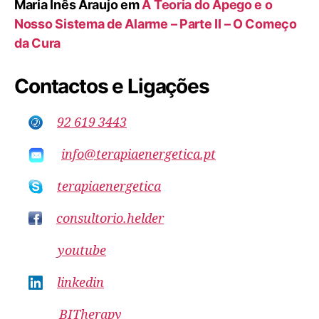
Maria Inês Araujo
em
A Teoria do Apego e o
Nosso Sistema de Alarme – Parte II – O Começo
da Cura
Contactos e Ligações
92 619 3443
info@terapiaenergetica.pt
terapiaenergetica
consultorio.helder
youtube
linkedin
BITherapy