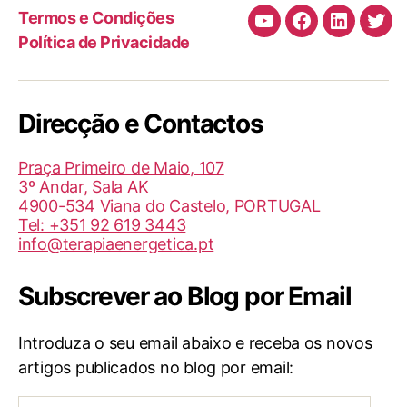
Termos e Condições
Canal
Facebook
LinkedIn
Twit
Política de Privacidade
de
Youtube
da
Direcção e Contactos
TBI/BIT
(Helder
Praça Primeiro de Maio, 107
Medita)
3º Andar, Sala AK
4900-534 Viana do Castelo, PORTUGAL
Tel: +351 92 619 3443
info@terapiaenergetica.pt
Subscrever ao Blog por Email
Introduza o seu email abaixo e receba os novos
artigos publicados no blog por email:
Endereço