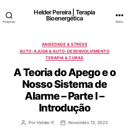
Helder Pereira | Terapia
Bioenergética
Pesquisar
Menu
Categorias
ANSIEDADE & STRESS
AUTO-AJUDA & AUTO-DESENVOLVIMENTO
TERAPIA & CURAS
A Teoria do Apego e o
Nosso Sistema de
Alarme – Parte I –
Introdução
Por
Helder P.
Novembro 13, 2023
Autor
Data