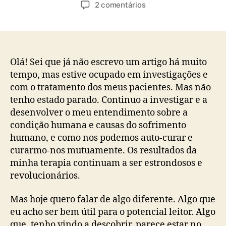
do
do
em
2 comentários
artigo
artigo
A
Teoria
do
Apego
e
Olá! Sei que já não escrevo um artigo há muito
o
tempo, mas estive ocupado em investigações e
Nosso
com o tratamento dos meus pacientes. Mas não
Sistema
tenho estado parado. Continuo a investigar e a
de
desenvolver o meu entendimento sobre a
Alarme
condição humana e causas do sofrimento
–
humano, e como nos podemos auto-curar e
Parte
I
curarmo-nos mutuamente. Os resultados da
–
minha terapia continuam a ser estrondosos e
Introdução
revolucionários.
Mas hoje quero falar de algo diferente. Algo que
eu acho ser bem útil para o potencial leitor. Algo
que, tenho vindo a descobrir, parece estar no