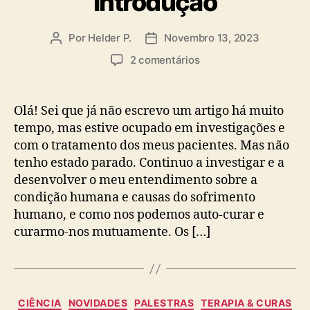
Introdução
Por
Helder P.
Novembro 13, 2023
Autor
Data
do
do
em
2 comentários
artigo
artigo
A
Teoria
do
Olá! Sei que já não escrevo um artigo há muito
Apego
tempo, mas estive ocupado em investigações e
e
com o tratamento dos meus pacientes. Mas não
o
tenho estado parado. Continuo a investigar e a
Nosso
desenvolver o meu entendimento sobre a
Sistema
condição humana e causas do sofrimento
de
Alarme
humano, e como nos podemos auto-curar e
–
curarmo-nos mutuamente. Os […]
Parte
I
–
Introdução
Categorias
CIÊNCIA
NOVIDADES
PALESTRAS
TERAPIA & CURAS