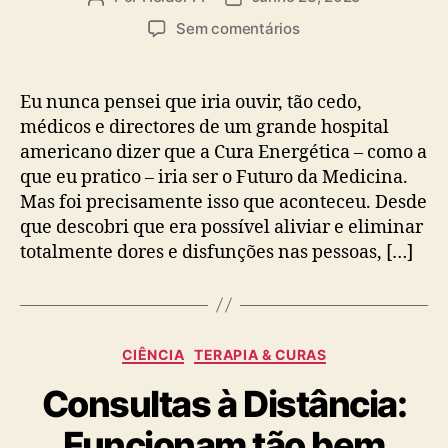
do
do
em
Sem comentários
artigo
artigo
Terapia
Energética:
A
Eu nunca pensei que iria ouvir, tão cedo,
Medicina
médicos e directores de um grande hospital
do
americano dizer que a Cura Energética – como a
Futuro?
que eu pratico – iria ser o Futuro da Medicina.
–
Mas foi precisamente isso que aconteceu. Desde
Palestra
que descobri que era possível aliviar e eliminar
em
Viana
totalmente dores e disfunções nas pessoas, […]
Categorias
CIÊNCIA
TERAPIA & CURAS
Consultas à Distância:
Funcionam tão bem