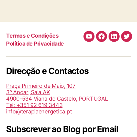
Termos e Condições
Canal
Facebook
LinkedIn
Twit
Política de Privacidade
de
Youtube
da
Direcção e Contactos
TBI/BIT
(Helder
Praça Primeiro de Maio, 107
Medita)
3º Andar, Sala AK
4900-534 Viana do Castelo, PORTUGAL
Tel: +351 92 619 3443
info@terapiaenergetica.pt
Subscrever ao Blog por Email