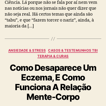
Ciência. Lá porque não se fala por aí nem vem
pela
nas notícias ou nos jornais não quer dizer que
Ciência
não seja real. Há certos temas que ainda são
–
“tabu”, e que “fazem torcer o nariz”, ainda, à
Então
Porque
maioria da […]
Não
A
Reconhecemos
Ou
Categorias
ANSIEDADE & STRESS
CASOS & TESTEMUNHOS TBI
Discutimos?
TERAPIA & CURAS
Como Desaparece Um
Eczema, E Como
Funciona A Relação
Mente-Corpo