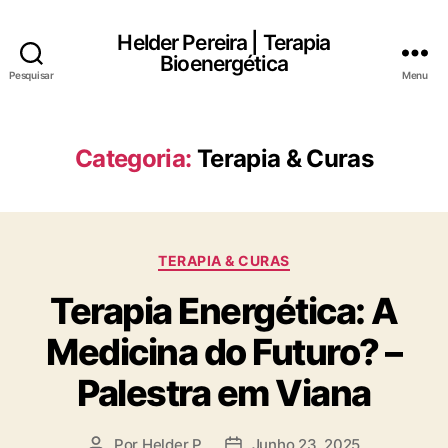
Helder Pereira | Terapia
Bioenergética
Pesquisar
Menu
Categoria:
Terapia & Curas
Categorias
TERAPIA & CURAS
Terapia Energética: A
Medicina do Futuro? –
Palestra em Viana
Por
Helder P.
Junho 23, 2025
Autor
Data