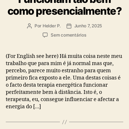
como presencialmente?
Por
Helder P.
Junho 7, 2025
Autor
Data
do
do
em
Sem comentários
artigo
artigo
Consultas
à
Distância:
(For English see here) Há muita coisa neste meu
Funcionam
trabalho que para mim é já normal mas que,
tão
percebo, parece muito estranho para quem
bem
primeiro fica exposto a ele. Uma destas coisas é
como
o facto desta terapia energética funcionar
presencialmente?
perfeitamente bem à distância. Isto é, o
terapeuta, eu, consegue influenciar e afectar a
energia do […]