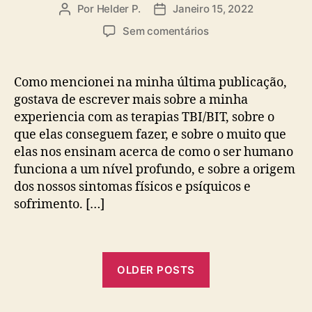
Por
Helder P.
Janeiro 15, 2022
Autor
Data
do
do
em
Sem comentários
artigo
artigo
Como
Desaparece
Um
Como mencionei na minha última publicação,
Eczema,
gostava de escrever mais sobre a minha
E
experiencia com as terapias TBI/BIT, sobre o
Como
que elas conseguem fazer, e sobre o muito que
Funciona
elas nos ensinam acerca de como o ser humano
A
funciona a um nível profundo, e sobre a origem
Relação
Mente-
dos nossos sintomas físicos e psíquicos e
Corpo
sofrimento. […]
OLDER POSTS