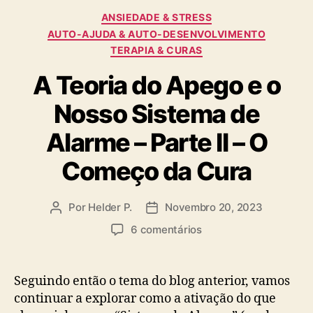
Categorias
ANSIEDADE & STRESS
AUTO-AJUDA & AUTO-DESENVOLVIMENTO
TERAPIA & CURAS
A Teoria do Apego e o
Nosso Sistema de
Alarme – Parte II – O
Começo da Cura
Por
Helder P.
Novembro 20, 2023
Autor
Data
do
do
em
6 comentários
artigo
artigo
A
Teoria
do
Seguindo então o tema do blog anterior, vamos
Apego
continuar a explorar como a ativação do que
e