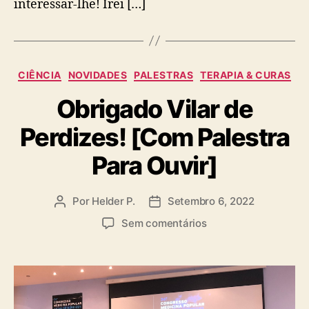
interessar-lhe! Irei […]
Categorias
CIÊNCIA
NOVIDADES
PALESTRAS
TERAPIA & CURAS
Obrigado Vilar de
Perdizes! [Com Palestra
Para Ouvir]
Por
Helder P.
Setembro 6, 2022
Autor
Data
do
do
em
Sem comentários
artigo
artigo
Obrigado
Vilar
de
Perdizes!
[Com