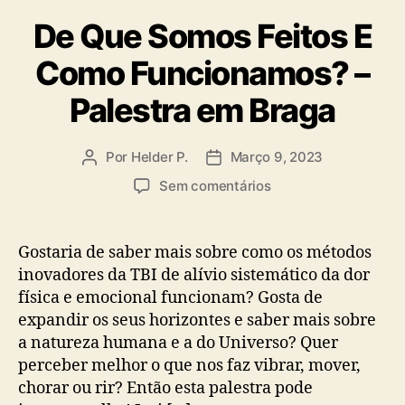
De Que Somos Feitos E
Como Funcionamos? –
Palestra em Braga
Por
Helder P.
Março 9, 2023
Autor
Data
do
do
em
Sem comentários
artigo
artigo
De
Que
Somos
Gostaria de saber mais sobre como os métodos
Feitos
inovadores da TBI de alívio sistemático da dor
E
física e emocional funcionam? Gosta de
Como
expandir os seus horizontes e saber mais sobre
Funcionamos?
a natureza humana e a do Universo? Quer
–
perceber melhor o que nos faz vibrar, mover,
Palestra
em
chorar ou rir? Então esta palestra pode
Braga