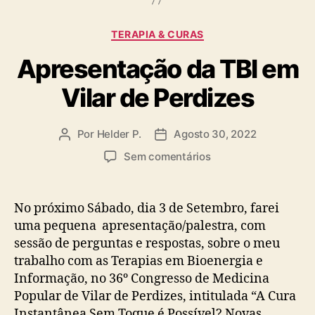
Categorias
TERAPIA & CURAS
Apresentação da TBI em
Vilar de Perdizes
Por
Helder P.
Agosto 30, 2022
Autor
Data
do
do
em
Sem comentários
artigo
artigo
Apresentação
da
TBI
No próximo Sábado, dia 3 de Setembro, farei
em
uma pequena apresentação/palestra, com
Vilar
sessão de perguntas e respostas, sobre o meu
de
trabalho com as Terapias em Bioenergia e
Perdizes
Informação, no 36º Congresso de Medicina
Popular de Vilar de Perdizes, intitulada “A Cura
Instantânea Sem Toque é Possível? Novas