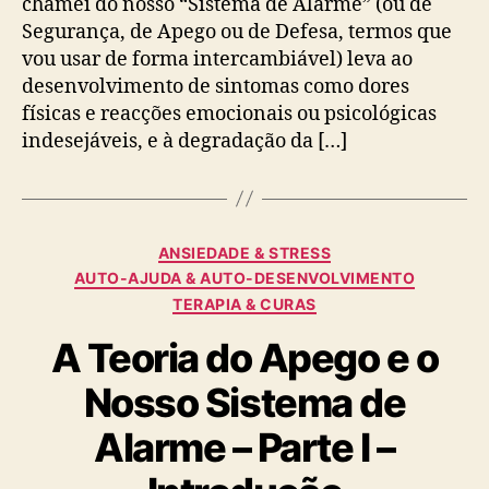
chamei do nosso “Sistema de Alarme” (ou de
o
Segurança, de Apego ou de Defesa, termos que
Nosso
vou usar de forma intercambiável) leva ao
Sistema
desenvolvimento de sintomas como dores
de
Alarme
físicas e reacções emocionais ou psicológicas
–
indesejáveis, e à degradação da […]
Parte
II
–
O
Categorias
Começo
ANSIEDADE & STRESS
da
AUTO-AJUDA & AUTO-DESENVOLVIMENTO
Cura
TERAPIA & CURAS
A Teoria do Apego e o
Nosso Sistema de
Alarme – Parte I –