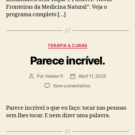
Fronteiras da Medicina Natural”. Veja o
programa completo […]
Categorias
TERAPIA & CURAS
Parece incrível.
Por
Helder P.
Abril 11, 2022
Autor
Data
do
do
em
Sem comentários
artigo
artigo
Parece
incrível.
Parece incrível o que eu faço: tocar nas pessoas
sem lhes tocar. E nem dizer uma palavra.