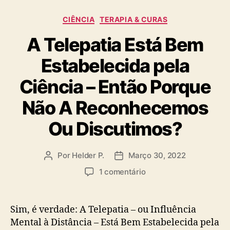
Categorias
CIÊNCIA
TERAPIA & CURAS
A Telepatia Está Bem
Estabelecida pela
Ciência – Então Porque
Não A Reconhecemos
Ou Discutimos?
Por
Helder P.
Março 30, 2022
Autor
Data
do
do
em
1 comentário
artigo
artigo
A
Telepatia
Está
Sim, é verdade: A Telepatia – ou Influência
Bem
Mental à Distância – Está Bem Estabelecida pela
Estabelecida