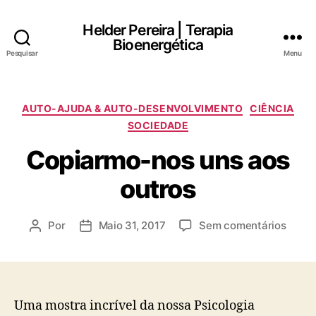
Helder Pereira | Terapia
Bioenergética
Pesquisar
Menu
Categorias
AUTO-AJUDA & AUTO-DESENVOLVIMENTO
CIÊNCIA
SOCIEDADE
Copiarmo-nos uns aos
outros
em
Por
Maio 31, 2017
Sem comentários
Autor
Data
Copia
do
do
nos
artigo
artigo
uns
aos
outro
Uma mostra incrível da nossa Psicologia