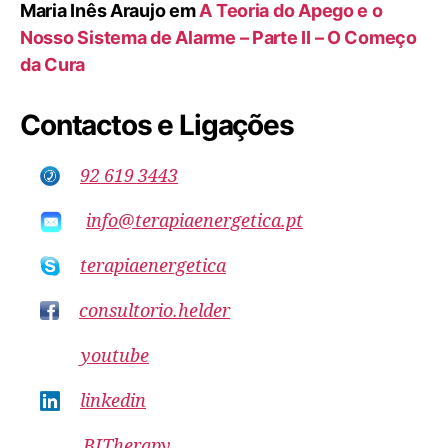
Maria Inês Araujo
em
A Teoria do Apego e o
Nosso Sistema de Alarme – Parte II – O Começo
da Cura
Contactos e Ligações
92 619 3443
info@terapiaenergetica.pt
terapiaenergetica
consultorio.helder
youtube
linkedin
BITherapy