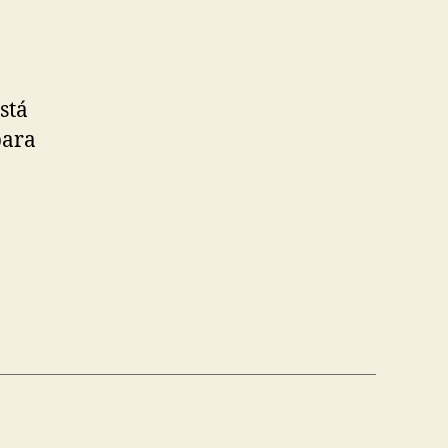
stá
para