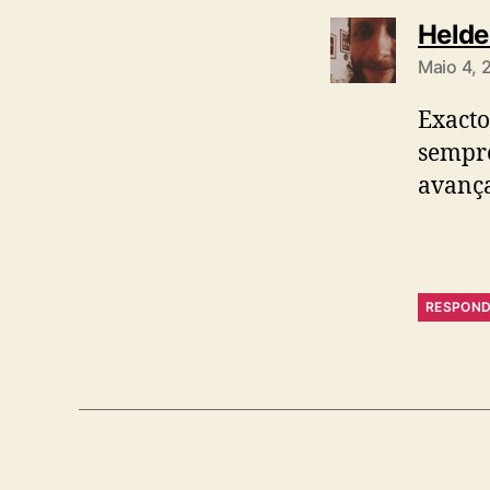
Helde
Maio 4, 
Exacto
sempre
avança
RESPON