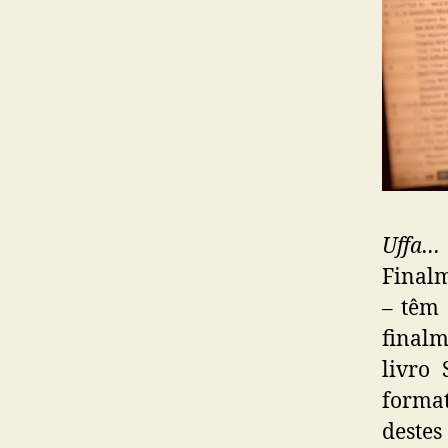
Uffa
Finalm
– têm 
final
livro
forma
destes