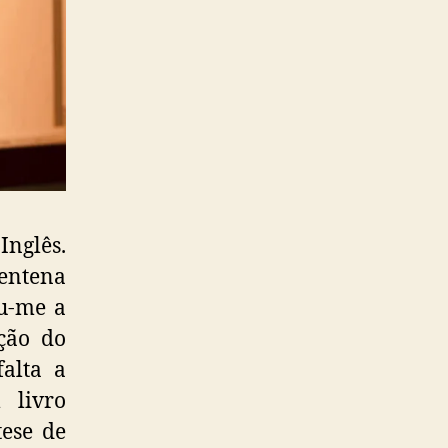
nglês.
rentena
ou-me a
ção do
alta a
 livro
tese de