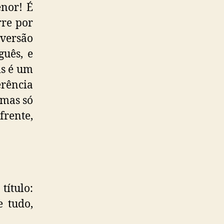
enor! É
rre por
 versão
guês, e
is é um
erência
emas só
rente,
título:
e tudo,