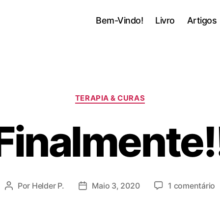
a
Bem-Vindo!
Livro
Artigos
Categorias
TERAPIA & CURAS
Finalmente!
Por
Helder P.
Maio 3, 2020
1 comentário
Autor
Data
F
do
do
artigo
artigo