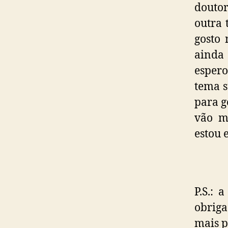
doutor
outra 
gosto 
ainda 
espero
tema s
para g
vão m
estou 
P.S.: 
obriga
mais p