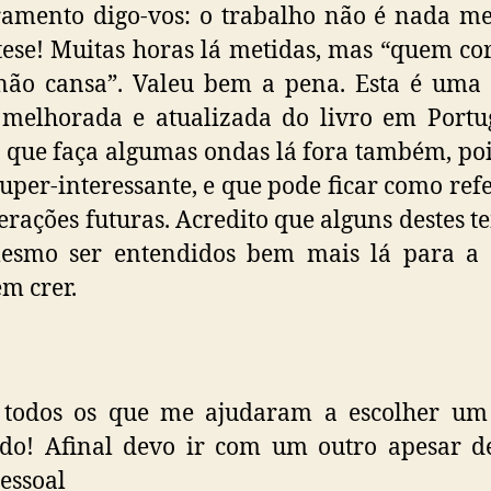
amento digo-vos: o trabalho não é nada m
tese! Muitas horas lá metidas, mas “quem co
não cansa”. Valeu bem a pena. Esta é uma
melhorada e atualizada do livro em Portu
 que faça algumas ondas lá fora também, po
uper-interessante, e que pode ficar como ref
erações futuras. Acredito que alguns destes t
esmo ser entendidos bem mais lá para a f
em crer.
a todos os que me ajudaram a escolher um 
do! Afinal devo ir com um outro apesar d
essoal