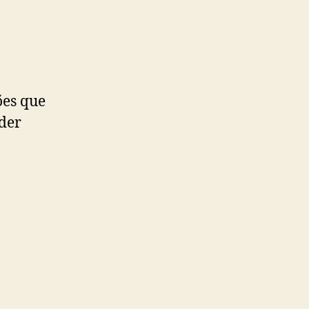
ões que
der