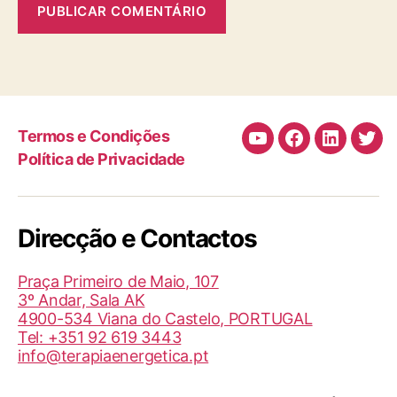
Termos e Condições
Canal
Facebook
LinkedIn
Twit
Política de Privacidade
de
Youtube
da
Direcção e Contactos
TBI/BIT
(Helder
Praça Primeiro de Maio, 107
Medita)
3º Andar, Sala AK
4900-534 Viana do Castelo, PORTUGAL
Tel: +351 92 619 3443
info@terapiaenergetica.pt