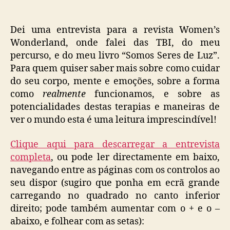
as
TBI
e
Dei uma entrevista para a revista Women’s
o
Wonderland, onde falei das TBI, do meu
livro
percurso, e do meu livro “Somos Seres de Luz”.
“Somos
Para quem quiser saber mais sobre como cuidar
Seres
do seu corpo, mente e emoções, sobre a forma
de
como
realmente
funcionamos, e sobre as
Luz”
potencialidades destas terapias e maneiras de
ver o mundo esta é uma leitura imprescindível!
Clique aqui para descarregar a entrevista
completa
, ou pode ler directamente em baixo,
navegando entre as páginas com os controlos ao
seu dispor (sugiro que ponha em ecrã grande
carregando no quadrado no canto inferior
direito; pode também aumentar com o + e o –
abaixo, e folhear com as setas):