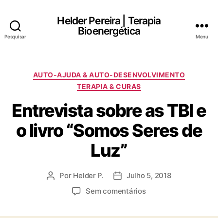
Helder Pereira | Terapia
Bioenergética
Pesquisar
Menu
Categorias
AUTO-AJUDA & AUTO-DESENVOLVIMENTO
TERAPIA & CURAS
Entrevista sobre as TBI e
o livro “Somos Seres de
Luz”
Por
Helder P.
Julho 5, 2018
Autor
Data
do
do
em
Sem comentários
artigo
artigo
Entrevista
sobre