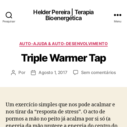
Helder Pereira | Terapia
Bioenergética
Pesquisar
Menu
Categorias
AUTO-AJUDA & AUTO-DESENVOLVIMENTO
Triple Warmer Tap
em
Por
Agosto 1, 2017
Sem comentários
Autor
Data
Triple
do
do
Warm
artigo
artigo
Tap
Um exercício simples que nos pode acalmar e
nos tirar da “resposta de stress”. O acto de
pormos a mão no peito já acalma por si só (a
energia da mão protege a energia do centro do