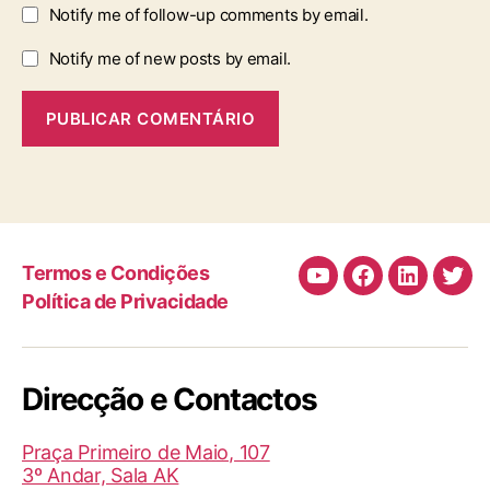
Notify me of follow-up comments by email.
Notify me of new posts by email.
Termos e Condições
Canal
Facebook
LinkedIn
Twit
Política de Privacidade
de
Youtube
da
Direcção e Contactos
TBI/BIT
(Helder
Praça Primeiro de Maio, 107
Medita)
3º Andar, Sala AK