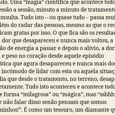
do. Uma “magia” científica que acontece todo
sessão a sessão, minuto a minuto de tratament
onsulta. Tudo isto – ou quase tudo – passa mu
lém do radar das pessoas, mesmo as que o r
ficam gratas por isso. O que fica são os resulta
 dor que desapareceu e nunca mais voltou, a
ão de energia a passar e depois o alívio, a dor
 e peso no coração desde aquele episódio
tica que agora desapareceu e nunca mais do
 incómodo de lidar com esta ou aquela situa
dia que desde o tratamento, no terreno, desa
tamente. Tudo isto aconteceu e acontece todo
de forma “milagrosa” ou “mágica”, mas “ssh
 não falar disso senão pensam que somos
inhos!”. É como um tesouro, um diamante q