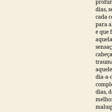
profun
dias, 
cada c
para a
e que 
aquela
sensaç
cabeça
traumá
aquele
dia-a-
comple
dias, 
melhor
maluqu