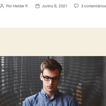
Por
Helder P.
Junho 8, 2021
3 comentário
Autor
Data
do
do
artigo
artigo