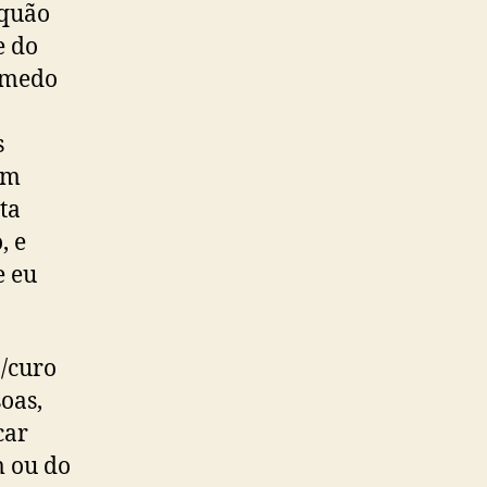
 quão
e do
 medo
s
em
ta
, e
e eu
o/curo
soas,
car
m ou do