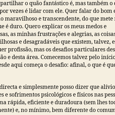
partilhar o quão fantástico é, mas também o
l por vezes é lidar com ele. Quer falar do bom 
o maravilhoso e transcendente, do que mete
ue é duro. Quero explicar os meus medos e
sas, as minhas frustrações e alegrias, as coisa
lhosas e desagradáveis que existem, talvez, 
er profissão, mas os desafios particulares des
são e desta área. Comecemos talvez pelo início
esde aqui começa o desafio: afinal, o que é qu
directa e simplesmente posso dizer que alívi
es e sofrimentos psicológicos e físicos nas pes
ma rápida, eficiente e duradoura (sem lhes to
ente) e, no mínimo, bem diferente do comu