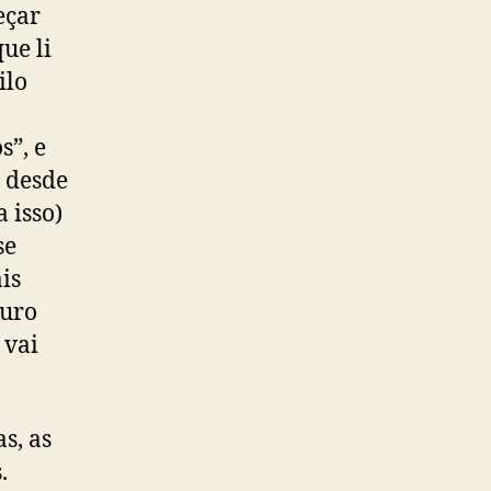
eçar
ue li
ilo
s”, e
 desde
 isso)
se
is
muro
 vai
s, as
.