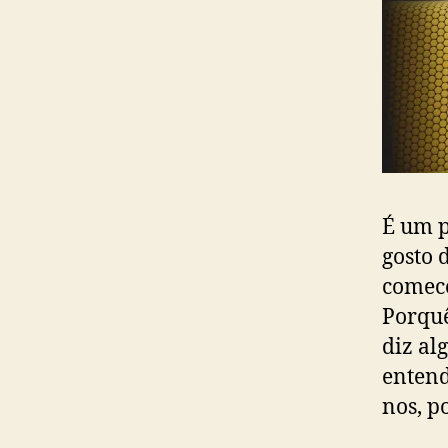
É um p
gosto 
comece
Porquê
diz al
entend
nos, p