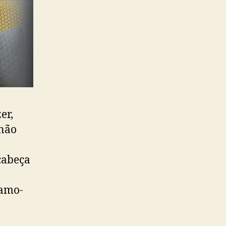
er,
 não
cabeça
lamo-