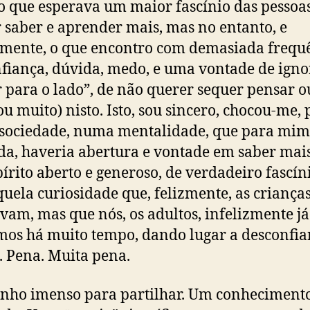
o que esperava um maior fascínio das pessoa
 saber e aprender mais, mas no entanto, e
zmente, o que encontro com demasiada frequ
fiança, dúvida, medo, e uma vontade de ignor
 para o lado”, de não querer sequer pensar o
ou muito) nisto. Isto, sou sincero, chocou-me, 
ociedade, numa mentalidade, que para mim 
da, haveria abertura e vontade em saber mai
írito aberto e generoso, de verdadeiro fascín
uela curiosidade que, felizmente, as criança
vam, mas que nós, os adultos, infelizmente já
os há muito tempo, dando lugar a desconfia
 Pena. Muita pena.
enho imenso para partilhar. Um conheciment