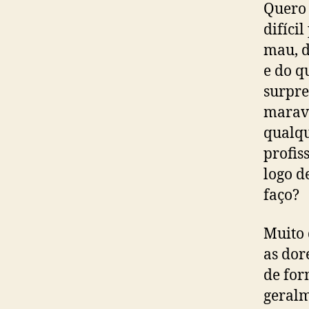
Quero 
difíci
mau, d
e do q
surpre
maravi
qualqu
profis
logo d
faço?
Muito 
as dor
de for
geralm