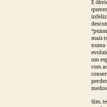
É óbvi
querer
infeli
descon
“puxar
mais (
numa s
evoluí
um esp
com aq
conser
perdem
medos.
Sim, t