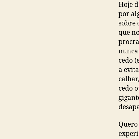
Hoje d
por al
sobre 
que no
procra
nunca
cedo (
a evit
calhar
cedo o
gigant
desapa
Quero 
experi