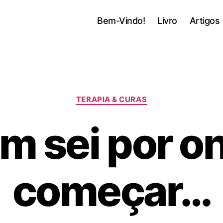
a
Bem-Vindo!
Livro
Artigos
Categorias
TERAPIA & CURAS
m sei por o
começar…