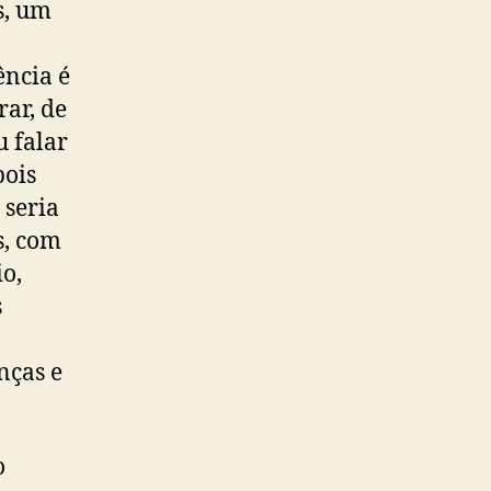
s, um
ência é
ar, de
u falar
pois
seria
s, com
io,
s
nças e
o