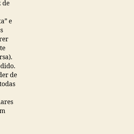
z de
ta” e
as
rer
te
rsa).
ndido.
der de
todas
hares
om