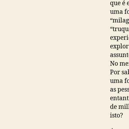
que é 
uma fo
“milag
“truqu
experi
explor
assunt
No mei
Por sa
uma fo
as pes
entant
de mil
isto?