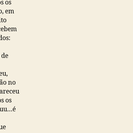
s os
o, em
ito
ecebem
dos:
 de
eu,
ção no
pareceu
s os
hhuu…é
ue